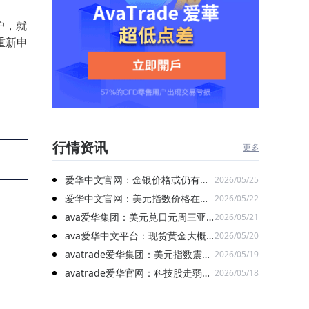
户，就
重新申
行情资讯
更多
爱华中文官网：金银价格或仍有偏
2026/05/25
弱下行的空间
爱华中文官网：美元指数价格在经
2026/05/22
历了昨天的高位震荡后延续回落
ava爱华集团：美元兑日元周三亚
2026/05/21
洲交易时段整体维持高位整理走势
ava爱华中文平台：现货黄金大概
2026/05/20
率延续震荡偏多走势
avatrade爱华集团：美元指数震荡
2026/05/19
上行 刷新5周高位
avatrade爱华官网：科技股走弱拖
2026/05/18
累纳指跌幅居前