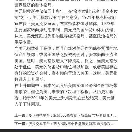
世界经济的整体格局。
美元指数诞生仅仅五十多年，在“金本位制”或者“虚金本位
制”之下，美元指数没有存在的意义。1971年尼克松政府
宣布停止美元兑换黄金，布雷顿森林体系解体。1973年
主要国家转向浮动汇率制，美元成为国际货币体系的锚。
从此，美元涨跌成为影响世界经济格局，甚至政治格局的
重要变量。
当美元指数处于高位，而且市场对美元作为储备货币的地
位产生疑虑，或者美国缺乏投资机会时，资本倾向于流出
美国。这时，美元指数进入下降周期。反之，当美元指数
处于低位，美元的储备货币地位得以加强，或者美国存在
良好的投资机会时，资本倾向于流入美国。这时，美元指
数进入上升周期。
在上升周期中，资本的流入给美国实体经济和金融市场带
来繁荣，但也为美元未来的下跌埋下祸根。从历史经验
看，始于2011年的美元上升周期现在已经结束，美元进
入了下降周期。
上一篇：
爱华股指平台：标普500指数创下新高后 市场看似几无变
动
下一篇：
股指交易平台：两大指数再创收盘历史新高 道指微跌
0.02%