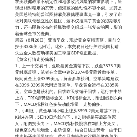
在美联储政策不确定性和地缘政治风险的双重影响下，呈
现出相对稳定的态势，但潜藏的波动性不容小觑。尤其是
美国总统特朗普试图解雇美联储理事库克一事，引发了市
场对美联储独立性的担忧，这不仅推高了黄金的短期吸引
力，还与即将公布的通胀数据交织成一张复杂的网，影响
着全球金市的走向。
周四（8月28日）亚市早盘，现货黄金窄幅震荡，目前交
投于3386美元附近。此外，本交易日还行关注美国初请
失业金人数变动和美国二季度GDP修正数据。
【黄金行情走势简析】
1，上一个交易日，亚欧盘黄金震荡下跌，跌至3373.7美
元触底反弹，笔者在文章中建议3374美元附近做多单，
晚间黄金上涨3399美元，黄金多单获利。空单策略建议
在3396-3399美元附近做空单。早盘黄金运行在3385美
元。空单也是获利的。日线昨天收锤子阳线，运行在中轨
上方，TRIX趋势指标金叉，KDJ指标金叉，附图J线拐头向
下，MACD指标红色多头动能增量，走势偏多。
2，小时图，黄金早间小幅上涨从3399.2美元震荡下行，
K线4连阴，5日10日均线向下，KDJ指标超买后高位死
叉，附图拐头向下，MACD指标快慢线在0轴上方死叉，
绿色空头动能增量，走势偏空。结合日线走势看，由于日
线走势还未明显转空，黄金日内操作建议回落做多单为