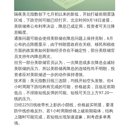
隔夜美元指数创下七月初以来的新低，开始打破前期震荡
区域，下跌空间可能已经打开。北京时间9月18日凌晨，
美联储将公布利率决议，降息已成定局，投资者可关注降
息幅度。
通胀问题可能会使得美联储在降息问题上保持克制，6月
公布的点阵图显示，由于特朗普政府在关税、移民和税收
方面的政策将如何影响经济存在不确定性，部分美联储官
员支持年内降息两次。
但另一部分美联储官员认为，一次降息或多次降息会减轻
美联储的压力。所以美联储再降息的连续性尚不明朗，投
资者应对美联储进一步的动作保持谨慎。
技术面：美元指数日线三连阴，均线开始空头发散。但4
小时周期下跌结构有完成的可能，价格超卖，且临近前期
低点，不排除短线反弹的可能。短线可关注上方97.20一
线的压力。
日经225日线收带长上影的小阴线，价格超买明显，要谨
防中线价格反扑。若1小时周期价格上破前期箱体，结构
上随时可能完成，若短线出现加速迹象，则考虑多单离
场。