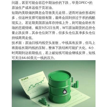
问题，甚至可能会容忍中期油价的下跌，毕竟OPEC+的
原油生产成本远低于页岩油。
短期内美联储的降息会导致美元走弱，进而对油价形成利
多，但这种支撑可能很有限，最终会回到供过于求的残酷
现实上。若近期美国原油库存持续上升，则可能会助长市
场的悲观情绪。截至9月2日当周，WTI原油期货的总持仓
量止跌反弹，其余仓位则下滑，但多头仓位及净多头仓位
持续两周走低。
技术面：原油日线均线空头发散，中线虽有反弹，但马上
将面临长期均线的压制，整体下跌结构可能扩大化。4小
时周期到达前期低点，若上破短线可能会继续反弹，短线
可关注64.60美元一线的压力。