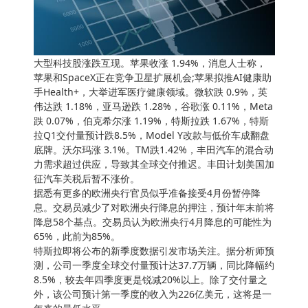
大型科技股涨跌互现。苹果收涨 1.94%，消息人士称，
苹果和SpaceX正在竞争卫星扩展机会;苹果拟推AI健康助
手Health+，大举进军医疗健康领域。微软跌 0.9%，英
伟达跌 1.18%，亚马逊跌 1.28%，谷歌涨 0.11%，Meta
跌 0.07%，伯克希尔涨 1.19%，特斯拉跌 1.67%，特斯
拉Q1交付量预计跌8.5%，Model Y改款与低价车成翻盘
底牌。沃尔玛涨 3.1%。TM跌1.42%，丰田汽车的混合动
力需求超过供应，导致其全球交付推迟。丰田计划美国加
征汽车关税后暂不涨价。
据悉有更多的欧洲央行官员似乎准备接受4月份暂停降
息。交易员减少了对欧洲央行降息的押注，预计年末前将
降息58个基点。交易员认为欧洲央行4月降息的可能性为
65%，此前为85%。
特斯拉即将公布的新季度数据引发市场关注。据分析师预
测，公司一季度全球交付量预计达37.7万辆，同比降幅约
8.5%，较去年四季度更是锐减20%以上。除了交付量之
外，该公司预计第一季度的收入为226亿美元，这将是一