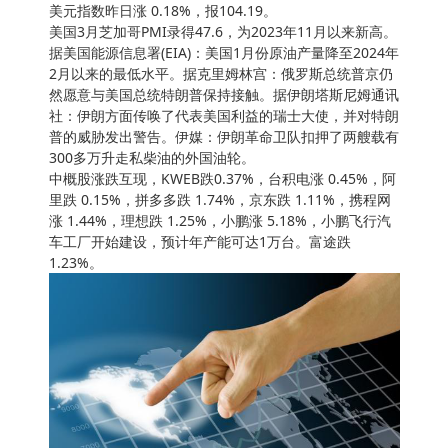
美元指数昨日涨 0.18%，报104.19。
美国3月芝加哥PMI录得47.6，为2023年11月以来新高。
据美国能源信息署(EIA)：美国1月份原油产量降至2024年
2月以来的最低水平。据克里姆林宫：俄罗斯总统普京仍
然愿意与美国总统特朗普保持接触。据伊朗塔斯尼姆通讯
社：伊朗方面传唤了代表美国利益的瑞士大使，并对特朗
普的威胁发出警告。伊媒：伊朗革命卫队扣押了两艘载有
300多万升走私柴油的外国油轮。
中概股涨跌互现，KWEB跌0.37%，台积电涨 0.45%，阿
里跌 0.15%，拼多多跌 1.74%，京东跌 1.11%，携程网
涨 1.44%，理想跌 1.25%，小鹏涨 5.18%，小鹏飞行汽
车工厂开始建设，预计年产能可达1万台。富途跌
1.23%。