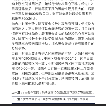
动上涨空间被回吐后，短线行情结构重心下移，经过1-2
日震荡修整后，行情再度下跌的可能性还是很大的，后期
一旦再跌破4000整数关口，则可能会将波段级别调整目
标推至3900附近。
结合小时图走势，隔夜黄金拉升冲高虽有预期，但点位方
面有出入，不过最终还是未能连续的强势走高，且目前行
情也再有回修动作，表明黄金多头的动能和信心并不是很
强，隔夜的拉升主要还是受数据方面的影响，短期内如果
没有基本面带来情绪推动，那么黄金还是很难有颠覆性的
反转走势。
目前小时图上黄金有进入区间震荡的可能，大致区间可关
注上方4090-95短压，中间区域关注4050/45，这与日线
级别的均线带区间一致，小时图级别的区间下沿可继续关
注4010-00一带。如果今日行情一直围绕在区间上半部分
震荡，则相对偏强，但中期级别依然还是有承压表现。若
今日行情回到区间下半部分震荡，则明显转弱，后期行情
再度下跌可能就只是时间问题。
上一篇：
ava爱华官网：纳斯达克100指数累计下跌3.07%连续三周
下跌
下一篇：
爱华黄金平台：现货黄金整体呈现出探底回升的格局