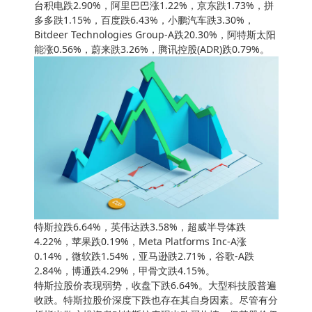
台积电跌2.90%，阿里巴巴涨1.22%，京东跌1.73%，拼
多多跌1.15%，百度跌6.43%，小鹏汽车跌3.30%，
Bitdeer Technologies Group-A跌20.30%，阿特斯太阳
能涨0.56%，蔚来跌3.26%，腾讯控股(ADR)跌0.79%。
特斯拉跌6.64%，英伟达跌3.58%，超威半导体跌
4.22%，苹果跌0.19%，Meta Platforms Inc-A涨
0.14%，微软跌1.54%，亚马逊跌2.71%，谷歌-A跌
2.84%，博通跌4.29%，甲骨文跌4.15%。
特斯拉股价表现弱势，收盘下跌6.64%。大型科技股普遍
收跌。特斯拉股价深度下跌也存在其自身因素。尽管有分