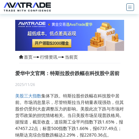
首页
行情资讯
当前页
爱华中文官网：特斯拉股价跌幅在科技股中居前
2025/11/26
美股三大指数
集体下跌。特斯拉股价跌幅在科技股中居
前。市场消息显示，尽管特斯拉当月销量表现强劲，但其
股价仍受到大盘调整压力的影响。美股此次下跌与市场对
货币政策的担忧情绪相关。当日美股市场呈现普跌格局。
据报道，截至收盘，道琼斯工业平均指数下跌1.65%，报
47457.22点；标普500指数下跌1.66%，报6737.49点；
纳斯达克综合指数跌幅达2.29%，报22870.36点。