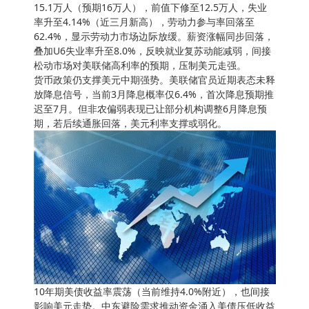
15.1万人（预期16万人），前值下修至12.5万人，失业
率升至4.14%（近三月新高），劳动力参与率回落至
62.4%，显示劳动力市场边际放缓。薪资涨幅同步回落，
叠加U6失业率升至8.0%，反映就业复苏动能减弱，间接
松动市场对美联储高利率的预期，压制美元走强。
货币政策仍支撑美元中期强势。美联储官员近期表态未释
放降息信号，当前3月降息概率仅6.4%，首次降息预期推
迟至7月。但非农偏弱表现已让部分机构调整6月降息预
期，若后续通胀回落，美元利率支撑或弱化。
10年期美债收益率震荡（当前维持4.0%附近），也间接
影响美元走势。中东避险需求推动资金涌入美债压低收益