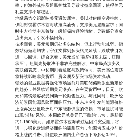
率，但海外减持及通胀担忧又导致收益率回调，使得美元
利差支撑不够稳固。
地缘局势交织影响美元避险属性。美以对伊朗空袭持续，
伊朗封锁霍尔木兹海峡推高油价，支撑美元避险需求；同
时中方推动中东斡旋，缓解极端避险情绪，导致部分资金
流出美元，引发小幅回落。
技术面看，美元短期仍处多头结构，但上行动能减弱。指
数站稳短期均线，守住支撑则多头格局延续，跌破或引发
进一步回调。综合来看，美元当前“强势根基未破，短期
承压”。短期走势取决于非农完整解读、中东局势演变及
美联储表态，中长期则看通胀与政策转向。美元高位震荡
将持续影响非美货币、贵金属及新兴市场资本流动。
强劲的就业数据将强化市场当前对美联储偏鹰派重新定价
的趋势，并延续近期美元涨势。在主要货币中，日元、欧
元和英镑最容易受到新一轮抛售压力。与此同时，欧洲经
济前景因能源风险而面临压力。中东冲突引发的能源价格
上涨再次凸显欧洲对中东能源供应的依赖，市场担忧可能
出现“滞胀”风险。本周欧元兑美元已下跌约1.7%，最新报
约1.1605美元。如果霍尔木兹海峡航运因冲突受阻，将
进一步强化欧洲经济面临的滞胀压力，能源供应减少与价
格上涨的冲击可能使欧洲国内生产总值下降多达0.9%。