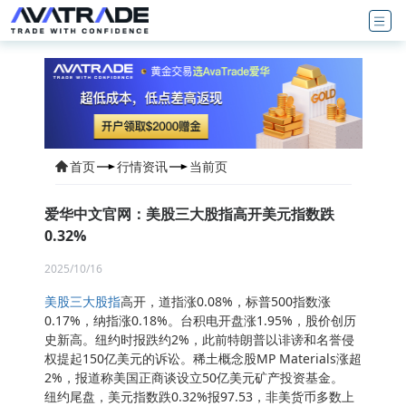
首页
行情资讯
当前页
爱华中文官网：美股三大股指高开美元指数跌
0.32%
2025/10/16
美股三大股指
高开，道指涨0.08%，标普500指数涨
0.17%，纳指涨0.18%。台积电开盘涨1.95%，股价创历
史新高。纽约时报跌约2%，此前特朗普以诽谤和名誉侵
权提起150亿美元的诉讼。稀土概念股MP Materials涨超
2%，报道称美国正商谈设立50亿美元矿产投资基金。
纽约尾盘，美元指数跌0.32%报97.53，非美货币多数上