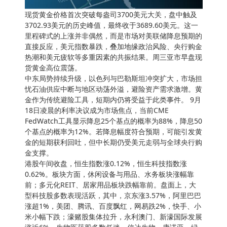
现货黄金价格首次突破每盎司3700美元大关，盘中触及
3702.93美元的历史峰值，最终收于3689.60美元。这一
里程碑式的上涨并非偶然，而是市场对美联储降息预期的
直接反应，美元指数暴跌，叠加地缘政治风险、央行购金
热潮和美元疲软等多重因素的共振结果。周三亚市早盘现
货黄金高位震荡。
中东局势持续升级，以色列与巴勒斯坦冲突扩大，市场担
忧石油供应中断与地区动荡外溢，避险资产需求激增。黄
金作为传统避险工具，短期内仍将受益于此类事件。 9月
18日凌晨的利率决议成为市场焦点，当前CME
FedWatch工具显示降息25个基点的概率为88%，降息50
个基点的概率为12%。若降息幅度符合预期，可能引发黄
金的短期获利回吐，但中长期仍受美元走弱与全球央行购
金支撑。
港股午间收盘，恒生指数涨0.12%，恒生科技指数涨
0.62%。板块方面，休闲设备与用品、水务板块涨幅靠
前；多元化REIT、居家用品板块跌幅靠前。盘面上，大
型科技股多数表现活跃，其中，京东涨3.57%，阿里巴巴
涨超1%，美团、腾讯、百度飘红，网易跌2%，快手、小
米小幅下跌；濠赌股集体拉升，永利澳门、新濠国际发展